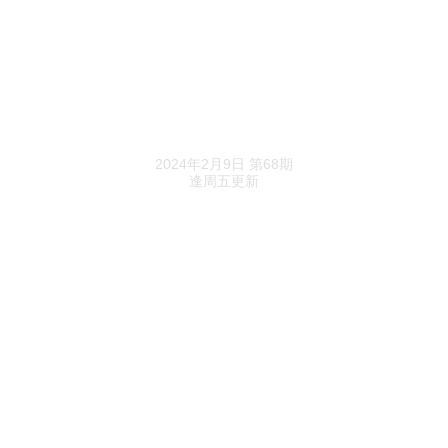
浩源汇能启动IPO辅导，董事长刘伟轩持股28%
中稀天马启动IPO辅导，曾挂牌新三板
《预审IPO》精选
弘昌新材启动IPO辅导，已完成超亿元B轮融资
2024年2月9日 第68期
逢周五更新
国亮新材启动IPO辅导，董事长董国亮持股63%
吉成新材启动IPO辅导，董事长尹邦进持股31%
IPO拆解
应收账款规模扩大20倍，金鸿新材经营活动现金
流“亮红灯”